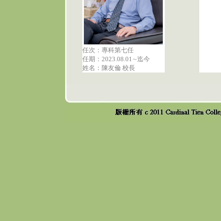
任次：專科第七任
任期：2023.08.01∼迄今
姓名：陳友倫 校長